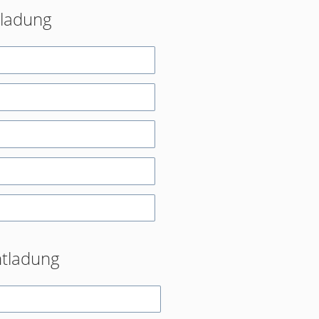
eladung
ntladung