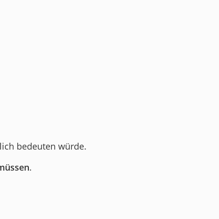
klich bedeuten würde.
 müssen
.