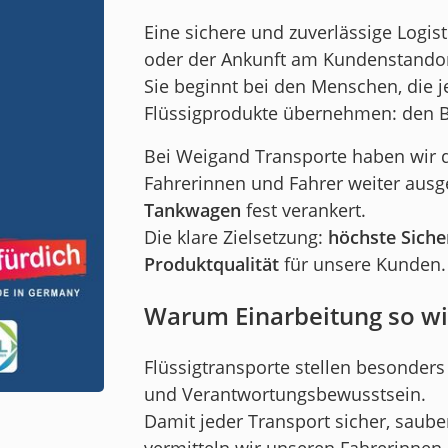
Eine sichere und zuverlässige Logist
oder der Ankunft am Kundenstandor
Sie beginnt bei den Menschen, die 
Flüssigprodukte übernehmen: den Be
Bei Weigand Transporte haben wir d
Fahrerinnen und Fahrer weiter aus
Tankwagen
fest verankert.
Die klare Zielsetzung:
höchste Sicher
Produktqualität
für unsere Kunden.
Warum Einarbeitung so wic
Flüssigtransporte stellen besonder
und Verantwortungsbewusstsein.
Damit jeder Transport sicher, saub
vermitteln wir unseren Fahrerinnen