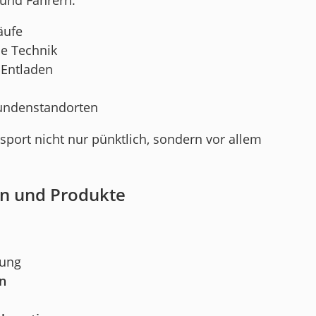
äufe
ie Technik
 Entladen
Kundenstandorten
sport nicht nur pünktlich, sondern vor allem
en und Produkte
rung
n